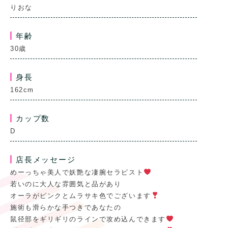
りおな
年齢
30歳
身長
162cm
カップ数
D
店長メッセージ
めーっちゃ美人で妖艶な凄腕セラピスト
若いのに大人な雰囲気と品があり
オーラがピンクとムラサキ色でございます
施術も滑らかな手つきであなたの
鼠径部をギリギリのラインで攻め込んできます