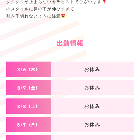
ゾクゾクが止まらないセラピストでございます
のスタイルに鼻の下が伸びすぎて
引き千切れないように注意
出勤情報
8/6（木）
お休み
8/7（金）
お休み
8/8（土）
お休み
8/9（日）
お休み